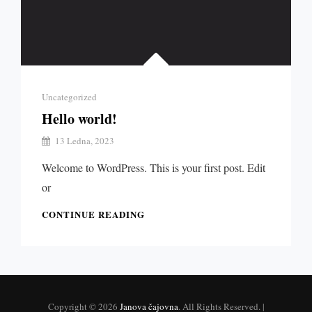
Categories
Uncategorized
Hello world!
By
13 Ledna, 2023
Admin
Welcome to WordPress. This is your first post. Edit
or
HELLO
CONTINUE READING
WORLD!
Copyright © 2026
Janova čajovna
. All Rights Reserved. |